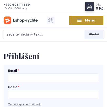
+420 603 111 669
0
ks
0 Kč
(Po-Pá, 10-16 hod.)
Menu
Hledat
Přihlášení
Email
*
Heslo
*
Zaslat zapomenuté heslo