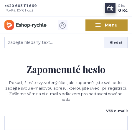
+420 603 111 669
0
ks
0 Kč
(Po-Pá, 10-16 hod.)
Menu
Hledat
Zapomenuté heslo
Pokud již máte vytvořený účet, ale zapomněli jste své heslo,
zadejte svou e-mailovou adresu, kterou jste uvedli při registraci.
Zašleme Vám na ni e-mail s odkazem pro nastavení nového
hesla.
Váš e-mail: