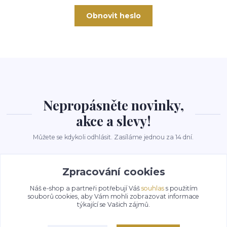
Obnovit heslo
Nepropásněte novinky,
akce a slevy!
Můžete se kdykoli odhlásit. Zasíláme jednou za 14 dní.
Zpracování cookies
Přihlásit se
Náš e-shop a partneři potřebují Váš
souhlas
s použitím
Souhlasím se
zpracováním osobních údajů
za účelem rozesílky newsletteru.
souborů cookies, aby Vám mohli zobrazovat informace
týkající se Vašich zájmů.