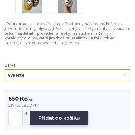
Popis produktu pro váš e-shop: Roztomilý háčkovaný košíček s
ježkemRoztomilý plyšový ježek usazený v měkkých žlutých košíčcích.
Ježci mají detailní provedení s hebkými srstičkami a černými
korálkovými očky, které jim dodávají realistický a milý vzhled.
Košíček je vyroben z kvalitní ...
celý popis
Barva
650 Kč
/
ks
537 Kč
bez DPH
Přidat do košíku