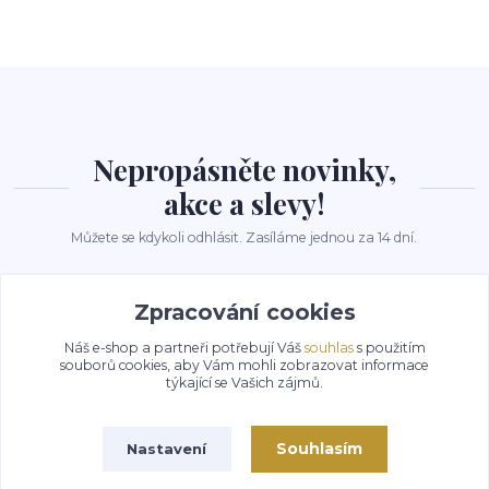
Nepropásněte novinky,
akce a slevy!
Můžete se kdykoli odhlásit. Zasíláme jednou za 14 dní.
Zpracování cookies
Přihlásit se
Náš e-shop a partneři potřebují Váš
souhlas
s použitím
Souhlasím se
zpracováním osobních údajů
za účelem rozesílky newsletteru.
souborů cookies, aby Vám mohli zobrazovat informace
týkající se Vašich zájmů.
Souhlasím
Nastavení