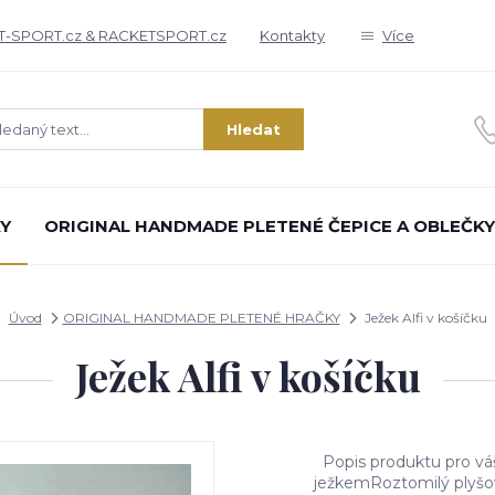
T-SPORT.cz & RACKETSPORT.cz
Kontakty
Více
Hledat
Y
ORIGINAL HANDMADE PLETENÉ ČEPICE A OBLEČKY
Úvod
ORIGINAL HANDMADE PLETENÉ HRAČKY
Ježek Alfi v košíčku
Ježek Alfi v košíčku
Popis produktu pro váš
ježkemRoztomilý plyšov