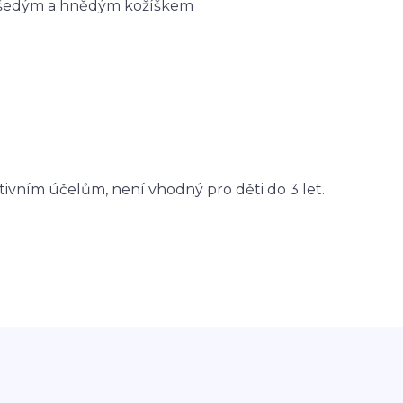
h s šedým a hnědým kožíškem
tivním účelům, není vhodný pro děti do 3 let.