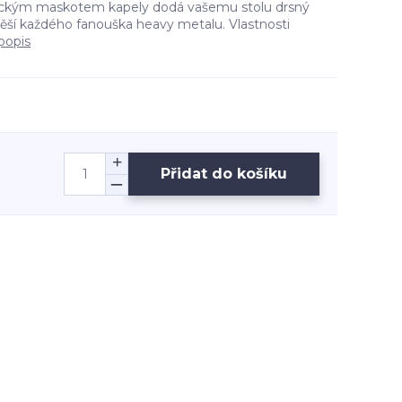
onickým maskotem kapely dodá vašemu stolu drsný
těší každého fanouška heavy metalu. Vlastnosti
popis
Přidat do košíku