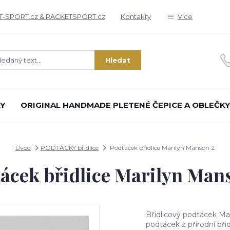
T-SPORT.cz & RACKETSPORT.cz
Kontakty
Více
Hledat
Y
ORIGINAL HANDMADE PLETENÉ ČEPICE A OBLEČKY
Úvod
PODTÁCKY břidlice
Podtácek břidlice Marilyn Manson 2
ácek břidlice Marilyn Man
Břidlicový podtácek Ma
podtácek z přírodní bř