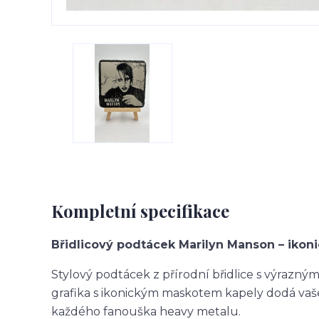
Kompletní specifikace
Břidlicový podtácek Marilyn Manson – ikon
Stylový podtácek z přírodní břidlice s výrazný
grafika s ikonickým maskotem kapely dodá vaš
každého fanouška heavy metalu.