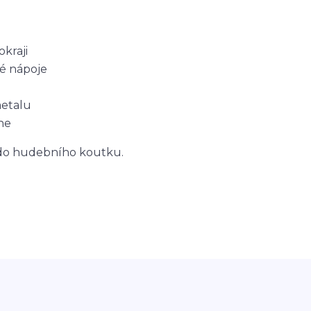
okraji
é nápoje
metalu
ne
 do hudebního koutku.