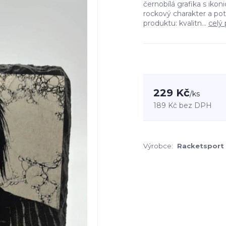
černobílá grafika s ik
rockový charakter a po
produktu: kvalitn...
celý 
229 Kč
/
ks
189 Kč
bez DPH
Výrobce:
Racketsport