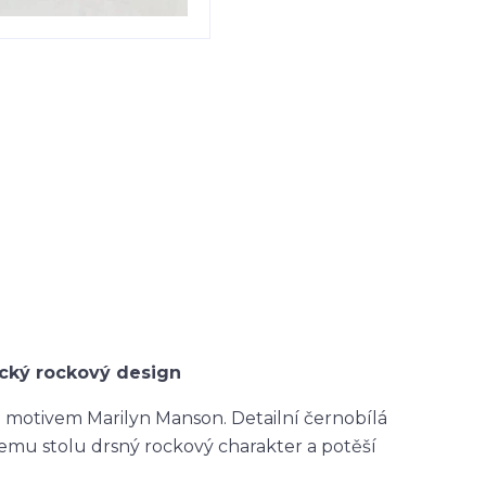
ický rockový design
m motivem Marilyn Manson. Detailní černobílá
emu stolu drsný rockový charakter a potěší