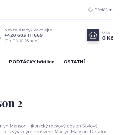
Přihlášení
Nevíte si rady? Zavolejte.
0
ks
+420 603 111 669
0 Kč
(Po-Pá, 10-16 hod.)
PODTÁCKY břidlice
OSTATNÍ
son 2
rilyn Manson – ikonický rockový design Stylový
idlice s výrazným motivem Marilyn Manson. Detailní