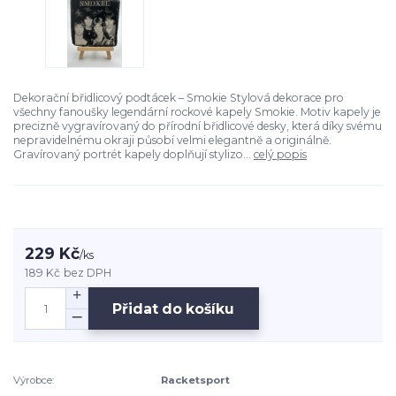
Dekorační břidlicový podtácek – Smokie Stylová dekorace pro
všechny fanoušky legendární rockové kapely Smokie. Motiv kapely je
precizně vygravírovaný do přírodní břidlicové desky, která díky svému
nepravidelnému okraji působí velmi elegantně a originálně.
Gravírovaný portrét kapely doplňují stylizo...
celý popis
229 Kč
/
ks
189 Kč
bez DPH
Přidat do košíku
Výrobce:
Racketsport