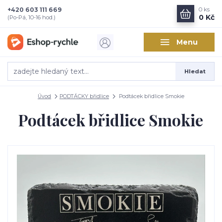
+420 603 111 669
0
ks
0 Kč
(Po-Pá, 10-16 hod.)
Menu
Hledat
Úvod
PODTÁCKY břidlice
Podtácek břidlice Smokie
Podtácek břidlice Smokie