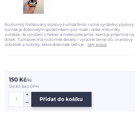
Roztomilý háčkovaný plyšový tučňákTento ručně vyráběný plyšový
tučňák je dokonalým společníkem pro malé i velké milovníky
zvířátek. Je vyroben z hebké a měkoučké příze, která je příjemná na
dotek. Tučňáček má roztomilé detaily – výrazné černé oči, oranžový
zobáček a nožičky, které dokonale ladí s je...
celý popis
150 Kč
/
ks
124 Kč
bez DPH
Přidat do košíku