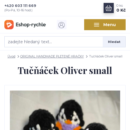
+420 603 111 669
0
ks
0 Kč
(Po-Pá, 10-16 hod.)
Menu
Hledat
Úvod
ORIGINAL HANDMADE PLETENÉ HRAČKY
Tučňáček Oliver small
Tučňáček Oliver small