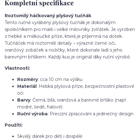
Kompletní specifikace
Roztomilý háčkovaný plyšový tučňák
Tento ručně vyráběný plyšový tučňák je dokonalým
společníkem pro malé i velké milovníky zvířátek. Je vyroben
z hebké a měkoučké příze, která je příjemná na dotek.
Tučňáček má roztomilé detaily – výrazné černé oči,
oranžový zobáček a nožičky, které dokonale ladí s jeho
barevným bříškem. Každý kus je originál díky ruční výrobě.
Vlastnosti:
Rozměry
: cca 10 cm na výšku
Materiál
: Hebká plyšová příze, bezpečnostní plastové
oči
Barvy
: Černá, bílá, oranžová a barevné bříško (např.
modré, šedé, fialové)
Ruční výroba
: Precizní zpracování a jedinečný design
Použití:
Skvělý dárek pro děti i dospělé