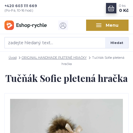
+420 603 111 669
0
ks
0 Kč
(Po-Pá, 10-16 hod.)
Menu
Hledat
Úvod
ORIGINAL HANDMADE PLETENÉ HRAČKY
Tučňák Sofie pletená
hračka
Tučňák Sofie pletená hračka