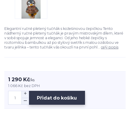
Elegantní ručně pletený tučňák s kožešinovou čepičkou Tento
nádherný ručně pletený tučňák je pravým mistrovským dílem, které
v sobě spojuje jemnost a eleganci. Od jeho hebké čepičky s
roztomilou bambulkou až po stylový svetřík s malou ozdobou ve
tvaru jelínka – tento tučňák vás okouzlí na první pohl...
celý popis
1 290 Kč
/
ks
1 066 Kč
bez DPH
Přidat do košíku