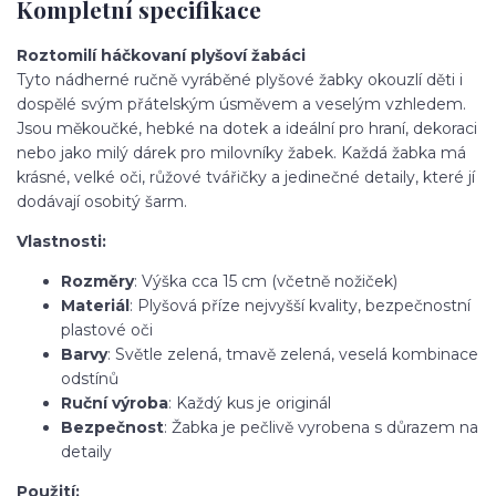
Kompletní specifikace
Roztomilí háčkovaní plyšoví žabáci
Tyto nádherné ručně vyráběné plyšové žabky okouzlí děti i
dospělé svým přátelským úsměvem a veselým vzhledem.
Jsou měkoučké, hebké na dotek a ideální pro hraní, dekoraci
nebo jako milý dárek pro milovníky žabek. Každá žabka má
krásné, velké oči, růžové tvářičky a jedinečné detaily, které jí
dodávají osobitý šarm.
Vlastnosti:
Rozměry
: Výška cca 15 cm (včetně nožiček)
Materiál
: Plyšová příze nejvyšší kvality, bezpečnostní
plastové oči
Barvy
: Světle zelená, tmavě zelená, veselá kombinace
odstínů
Ruční výroba
: Každý kus je originál
Bezpečnost
: Žabka je pečlivě vyrobena s důrazem na
detaily
Použití: