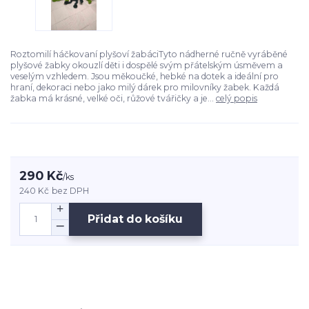
Roztomilí háčkovaní plyšoví žabáciTyto nádherné ručně vyráběné
plyšové žabky okouzlí děti i dospělé svým přátelským úsměvem a
veselým vzhledem. Jsou měkoučké, hebké na dotek a ideální pro
hraní, dekoraci nebo jako milý dárek pro milovníky žabek. Každá
žabka má krásné, velké oči, růžové tvářičky a je...
celý popis
290 Kč
/
ks
240 Kč
bez DPH
Přidat do košíku