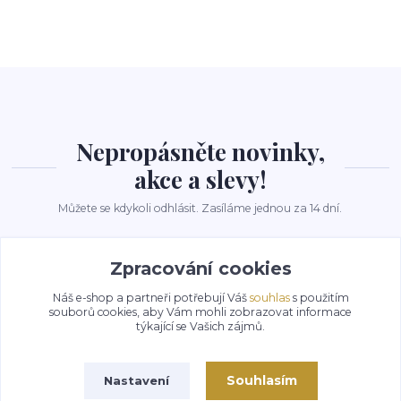
Nepropásněte novinky,
akce a slevy!
Můžete se kdykoli odhlásit. Zasíláme jednou za 14 dní.
Zpracování cookies
Přihlásit se
Náš e-shop a partneři potřebují Váš
souhlas
s použitím
Souhlasím se
zpracováním osobních údajů
za účelem rozesílky newsletteru.
souborů cookies, aby Vám mohli zobrazovat informace
týkající se Vašich zájmů.
Souhlasím
Nastavení