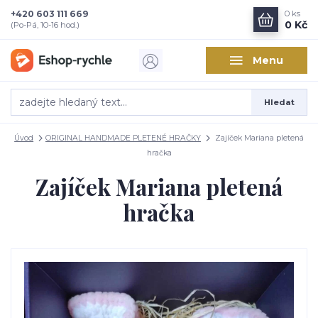
+420 603 111 669
0
ks
0 Kč
(Po-Pá, 10-16 hod.)
Menu
Hledat
Úvod
ORIGINAL HANDMADE PLETENÉ HRAČKY
Zajíček Mariana pletená
hračka
Zajíček Mariana pletená
hračka