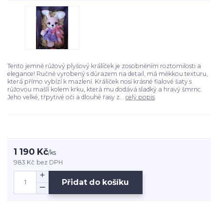
Tento jemně růžový plyšový králíček je zosobněním roztomilosti a
elegance! Ručně vyrobený s důrazem na detail, má měkkou texturu,
která přímo vybízí k mazlení. Králíček nosí krásné fialové šaty s
růžovou mašlí kolem krku, která mu dodává sladký a hravý šmrnc.
Jeho velké, třpytivé oči a dlouhé řasy z...
celý popis
1 190 Kč
/
ks
983 Kč
bez DPH
Přidat do košíku