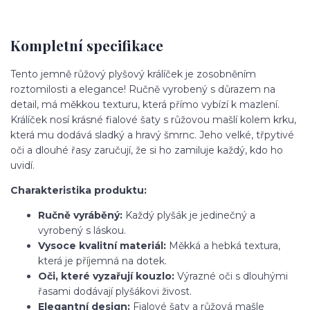
Kompletní specifikace
Tento jemně růžový plyšový králíček je zosobněním
roztomilosti a elegance! Ručně vyrobený s důrazem na
detail, má měkkou texturu, která přímo vybízí k mazlení.
Králíček nosí krásné fialové šaty s růžovou mašlí kolem krku,
která mu dodává sladký a hravý šmrnc. Jeho velké, třpytivé
oči a dlouhé řasy zaručují, že si ho zamiluje každý, kdo ho
uvidí.
Charakteristika produktu:
Ručně vyráběný:
Každý plyšák je jedinečný a
vyrobený s láskou.
Vysoce kvalitní materiál:
Měkká a hebká textura,
která je příjemná na dotek.
Oči, které vyzařují kouzlo:
Výrazné oči s dlouhými
řasami dodávají plyšákovi živost.
Elegantní design:
Fialové šaty a růžová mašle